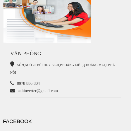
VĂN PHÒNG
S
Ố 9,NGÕ 25 BÙI HUY BÍCH,P.HOÀNG LIỆT,Q.HOÀNG MAI,TP.HÀ
NỘI
0978 886 804
anhinverter@gmail.com
FACEBOOK