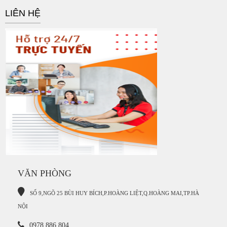
LIÊN HỆ
VĂN PHÒNG
S
Ố 9,NGÕ 25 BÙI HUY BÍCH,P.HOÀNG LIỆT,Q.HOÀNG MAI,TP.HÀ
NỘI
0978 886 804