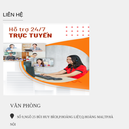
LIÊN HỆ
VĂN PHÒNG
S
Ố 9,NGÕ 25 BÙI HUY BÍCH,P.HOÀNG LIỆT,Q.HOÀNG MAI,TP.HÀ
NỘI