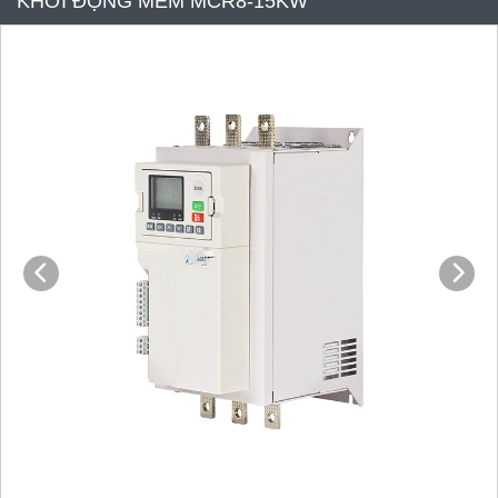
KHỞI ĐỘNG MỀM MCR8-15KW